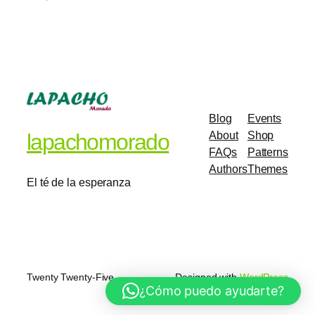
Blog
Events
About
Shop
lapachomorado
FAQs
Patterns
Authors
Themes
El té de la esperanza
Twenty Twenty-Five
Designed with
WordPress
¿Cómo puedo ayudarte?